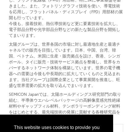
し、プリント配線板（PWB）用部材、特にSRに事業基盤を築
きました。また、フォトリソグラフィ技術を使い、導電技術
を応用し、フラットパネル・ディスプレイ（FPD）用部材の展
開も行っています。
今後も、接着技術、熱伝導技術など更に要素技術を拡大し、
電子部品分野や光学部品分野などの新たな製品分野を開拓し
てまいります。
太陽グループは、世界各国の市場に対し最適地生産と最適チ
ャネルでの販売を目指しています。日本、中国、台湾、韓
国、ベトナム、米国に生産・販売拠点を設け、香港、シンガ
ポール、タイに販売・技術サービス拠点を整備し、世界をカ
バーするネットワーク体制を構築しています。世界の電子機
器への需要は今後も中長期的に拡大していくものと見込まれ
ます。当社グループは国際企業として事業展開を推進し、旺
盛な世界需要の拡大を取り込んでまいります。
SEMICON Japanでは、太陽ホールディングス研究部門の取り
組む、半導体ウエハレベルパッケージの高解像度感光性絶縁
材料やギャップフィル材料、テンポラリーボンディング材料
をはじめとする、最先端技術の発展に貢献する各種研究品を
展示します。
This website uses cookies to provide you
Categories