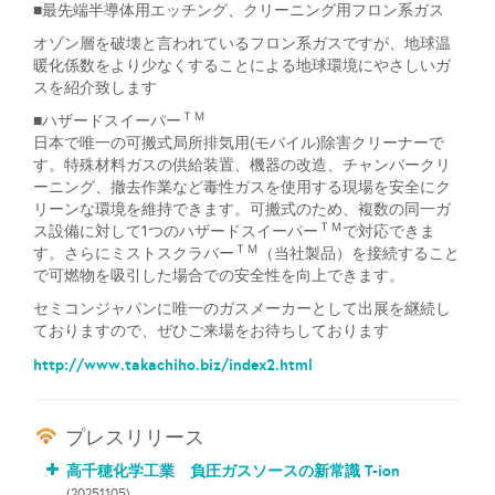
■最先端半導体用エッチング、クリーニング用フロン系ガス
オゾン層を破壊と言われているフロン系ガスですが、地球温
暖化係数をより少なくすることによる地球環境にやさしいガ
スを紹介致します
ＴＭ
■ハザードスイーパー
日本で唯一の可搬式局所排気用(モバイル)除害クリーナーで
す。特殊材料ガスの供給装置、機器の改造、チャンバークリ
ーニング、撤去作業など毒性ガスを使用する現場を安全にク
リーンな環境を維持できます。可搬式のため、複数の同一ガ
ＴＭ
ス設備に対して1つのハザードスイーパー
で対応できま
ＴＭ
す。さらにミストスクラバー
（当社製品）を接続すること
で可燃物を吸引した場合での安全性を向上できます。
セミコンジャパンに唯一のガスメーカーとして出展を継続し
ておりますので、ぜひご来場をお待ちしております
http://www.takachiho.biz/index2.html
プレスリリース
高千穂化学工業 負圧ガスソースの新常識 T-ion
(20251105)