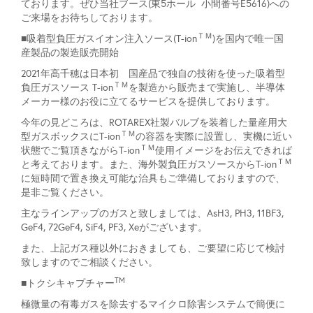
ております。ぜひ当社ブース(東5ホール 小間番号E5616)への
ご来場をお待ちしております。
ＴＭ
■吸着型負圧ガスイオン注入ソース(T-ion
)を国内で唯一国
産製品の製造販売開始
2021年高千穂は日本初 国産品で独自の技術を使った吸着型
ＴＭ
負圧ガスソース T-ion
を製造から販売まで実施し、半導体
メーカー様のお役に立てるサービスを提供しております。
今年の見どころは、ROTAREX社製バルブを装着した量産用大
ＴＭ
型ガスボックスにT-ion
の容器を実際に設置し、実機に近い
ＴＭ
状態でご覧頂きながらT-ion
使用イメージをお伝えできれば
ＴＭ
と考えております。また、海外製負圧ガスソースからT-ion
に短時間で置き換え可能な治具もご準備しておりますので、
是非ご覧ください。
主なラインアップのガスと致しましては、AsH3, PH3, 11BF3,
GeF4, 72GeF4, SiF4, PF3, Xeがございます。
また、上記ガス種以外におきましても、ご要望に応じて検討
致しますのでご相談ください。
TM
■トクシキャプチャー
極微量の有毒ガスを除去するマイクロ除害システムで簡便に