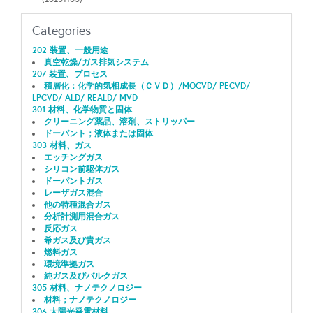
Categories
202 装置、一般用途
真空乾燥/ガス排気システム
207 装置、プロセス
積層化：化学的気相成長（ＣＶＤ）/MOCVD/ PECVD/
LPCVD/ ALD/ REALD/ MVD
301 材料、化学物質と固体
クリーニング薬品、溶剤、ストリッパー
ドーパント；液体または固体
303 材料、ガス
エッチングガス
シリコン前駆体ガス
ドーパントガス
レーザガス混合
他の特種混合ガス
分析計測用混合ガス
反応ガス
希ガス及び貴ガス
燃料ガス
環境準拠ガス
純ガス及びバルクガス
305 材料、ナノテクノロジー
材料；ナノテクノロジー
306 太陽光発電材料