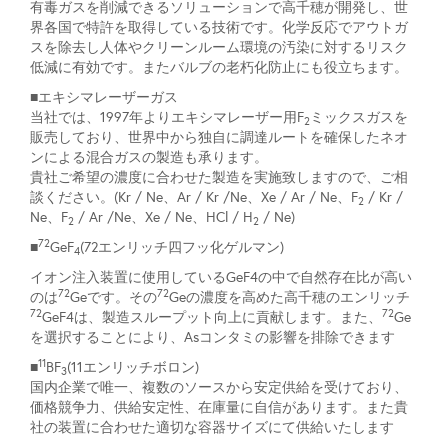
有毒ガスを削減できるソリューションで高千穂が開発し、世
界各国で特許を取得している技術です。化学反応でアウトガ
スを除去し人体やクリーンルーム環境の汚染に対するリスク
低減に有効です。またバルブの老朽化防止にも役立ちます。
■エキシマレーザーガス
当社では、1997年よりエキシマレーザー用F
ミックスガスを
2
販売しており、世界中から独自に調達ルートを確保したネオ
ンによる混合ガスの製造も承ります。
貴社ご希望の濃度に合わせた製造を実施致しますので、ご相
談ください。(Kr / Ne、Ar / Kr /Ne、Xe / Ar / Ne、F
/ Kr /
2
Ne、F
/ Ar /Ne、Xe / Ne、HCl / H
/ Ne)
2
2
72
■
GeF
(72エンリッチ四フッ化ゲルマン)
4
イオン注入装置に使用しているGeF4の中で自然存在比が高い
72
72
のは
Geです。その
Geの濃度を高めた高千穂のエンリッチ
72
72
GeF4は、製造スループット向上に貢献します。また、
Ge
を選択することにより、Asコンタミの影響を排除できます
11
■
BF
(11エンリッチボロン)
3
国内企業で唯一、複数のソースから安定供給を受けており、
価格競争力、供給安定性、在庫量に自信があります。また貴
社の装置に合わせた適切な容器サイズにて供給いたします