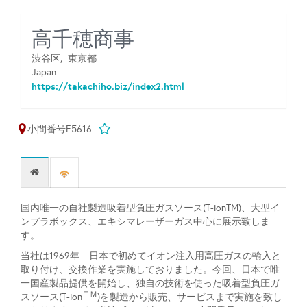
高千穂商事
渋谷区,
東京都
Japan
https://takachiho.biz/index2.html
小間番号E5616
国内唯一の自社製造吸着型負圧ガスソース(T-ionTM)、大型イ
ンプラボックス、エキシマレーザーガス中心に展示致しま
す。
当社は1969年 日本で初めてイオン注入用高圧ガスの輸入と
取り付け、交換作業を実施しておりました。今回、日本で唯
一国産製品提供を開始し、独自の技術を使った吸着型負圧ガ
ＴＭ
スソース(T-ion
)を製造から販売、サービスまで実施を致し