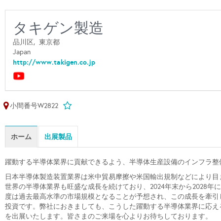
タキゲン製造
品川区,
東京都
Japan
http://www.takigen.co.jp
小間番号W2822
ホーム
出展製品
躍動する半導体業界に貢献できるよう、半導体生産設備のインフラ整
日本半導体製造装置業界は米中貿易摩擦や米国輸出規制などにより目
世界の半導体業界も旺盛な成長を続けており、2024年末から2028
度は過去最高水準の市場規模となることが予想され、この成長を牽引
投資です。弊社におきましても、こうした躍動する半導体業界に応える
を出展いたします。皆さまのご来場を心よりお待ちしております。