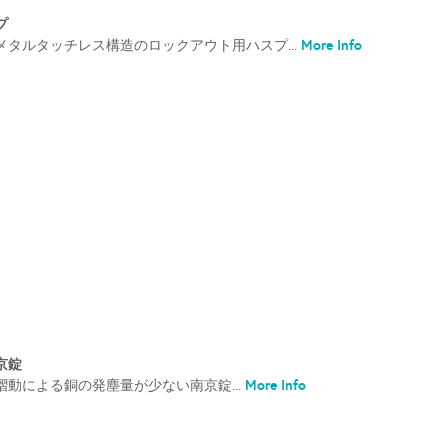
プ
More Info
タルタッチレス構造のロックアウト用ハスプ...
京錠
More Info
動による銅の発塵量が少ない南京錠...