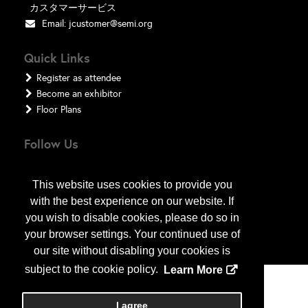
カスタマーサービス
Email:
jcustomer@semi.org
Quick Links
Register as attendee
Become an exhibitor
Floor Plans
Follow Us
This website uses cookies to provide you
with the best experience on our website. If
you wish to disable cookies, please do so in
your browser settings. Your continued use of
our site without disabling your cookies is
subject to the cookie policy.
Learn More
Copyright
2026
, a2z, Inc. All rights reserved.
I agree