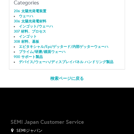
Categories
206 太陽光発電装置
ウェーハ
306 太陽光発電材料
インゴット/ウェーハ
307 材料、プロセス
インゴット
308 材料、基板
エピタキシャル/Epi/ゲッタード/内部ゲッターウェーハ
プライム/研磨/鏡面ウェーハ
900 サポート製品
デバイス/ウェーハ/ディスプレイパネル ハンドリング製品
検索ページに戻る
SEMI Japan Customer Service
SEMIジャパン