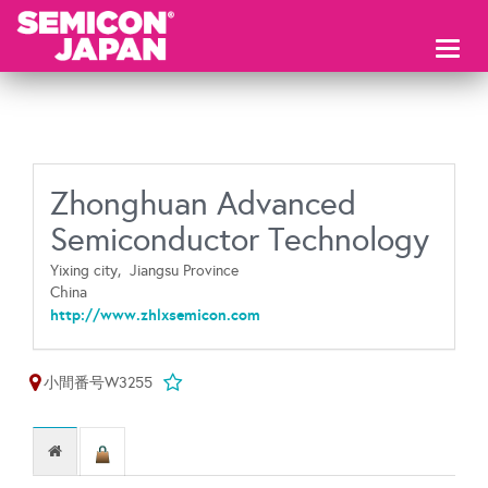
Toggl
naviga
Zhonghuan Advanced
Semiconductor Technology
Yixing city,
Jiangsu Province
China
http://www.zhlxsemicon.com
小間番号W3255