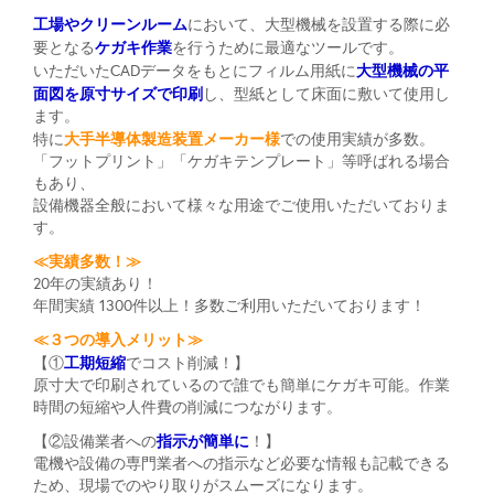
工場やクリーンルーム
において、大型機械を設置する際に必
ケガキ作業
要となる
を行うために最適なツールです。
大型機械の平
いただいたCADデータをもとにフィルム用紙に
面図を原寸サイズで印刷
し、型紙として床面に敷いて使用し
ます。
大手半導体製造装置メーカー様
特に
での使用実績が多数。
「フットプリント」「ケガキテンプレート」等呼ばれる場合
もあり、
設備機器全般において様々な用途でご使用いただいておりま
す。
≪実績多数！≫
20年の実績あり！
年間実績 1300件以上！多数ご利用いただいております！
≪３つの導入メリット≫
工期短縮
【①
でコスト削減！】
原寸大で印刷されているので誰でも簡単にケガキ可能。作業
時間の短縮や人件費の削減につながります。
指示が簡単に
【②設備業者への
！】
電機や設備の専門業者への指示など必要な情報も記載できる
ため、現場でのやり取りがスムーズになります。