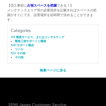
占領スペースを把握
【③工事前に
できる！】
メンテナンスエリア等の必要箇所を記載すればスペースの把
握がすぐにでき、設置場所を短時間で決めることができま
す。
Categories
701 製造サービス、またはコンサルテング
製造工程サポートと開発
900 サポート製品
ツール
902 その他
その他
検索ページに戻る
SEMI Japan Customer Service