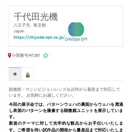
千代田光機
八王子市,
東京都
Japan
https://chiyoda-opt.co.jp/
小間番号W1281
顕微鏡・マシンビジョンレンズを試作から量産まで対応して
います。 お気軽にお越しください。
今回の展示会では、
パターンウェハの裏面
からウェハを透過
し表面のパターンを撮像する顕微鏡ユニットを
展示していま
す。
新規のテーマ
に対して
光学的
な観点から
お手伝いいたし
ま
す。
ご希望を伺い
試作品の開発から量産品まで
対応いたしま