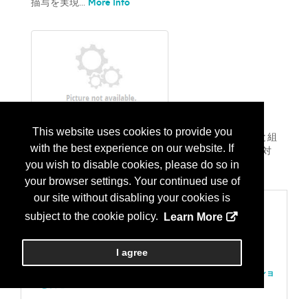
More Info
描写を実現...
対物レンズ COXシリーズ
This website uses cookies to provide you
●無限遠補正光学系の為、マイクロスコープユニットと組
with the best experience on our website. If
み合わせて使用することで様々なアプリケーションに対
More Info
you wish to disable cookies, please do so in
応。 ...
your browser settings. Your continued use of
our site without disabling your cookies is
Categories
subject to the cookie policy.
Learn More
203 装置、検査及び測定
顕微鏡：光学顕微鏡
701 製造サービス、またはコンサルテング
I agree
組み立て
装置；ハードウェア、プロダクトデザイン、インテグレーショ
ンと製造