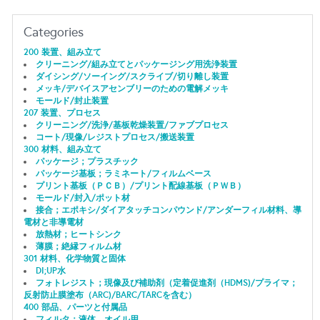
Categories
200 装置、組み立て
クリーニング/組み立てとパッケージング用洗浄装置
ダイシング/ソーイング/スクライブ/切り離し装置
メッキ/デバイスアセンブリーのための電解メッキ
モールド/封止装置
207 装置、プロセス
クリーニング/洗浄/基板乾燥装置/ファブプロセス
コート/現像/レジストプロセス/搬送装置
300 材料、組み立て
パッケージ；プラスチック
パッケージ基板；ラミネート/フィルムベース
プリント基板（ＰＣＢ）/プリント配線基板（ＰＷＢ）
モールド/封入/ポット材
接合；エポキシ/ダイアタッチコンパウンド/アンダーフィル材料、導
電材と非導電材
放熱材；ヒートシンク
薄膜；絶縁フィルム材
301 材料、化学物質と固体
DI;UP水
フォトレジスト；現像及び補助剤（定着促進剤（HDMS)/プライマ；
反射防止膜塗布（ARC)/BARC/TARCを含む）
400 部品、パーツと付属品
フィルタ；液体、オイル用