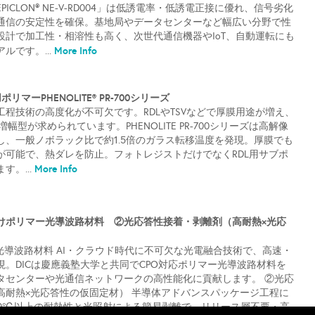
ICLON® NE-V-RD004」は低誘電率・低誘電正接に優れ、信号劣化
通信の安定性を確保。基地局やデータセンターなど幅広い分野で性
設計で加工性・相溶性も高く、次世代通信機器やIoT、自動運転にも
More Info
ルです。...
リマーPHENOLITE® PR-700シリーズ
程技術の高度化が不可欠です。RDLやTSVなどで厚膜用途が増え、
幅型が求められています。PHENOLITE PR-700シリーズは高解像
し、一般ノボラック比で約1.5倍のガラス転移温度を発現。厚膜でも
が可能で、熱ダレを防止。フォトレジストだけでなくRDL用サブポ
More Info
。...
向けポリマー光導波路材料 ②光応答性接着・剥離剤（高耐熱×光応
光導波路材料 AI・クラウド時代に不可欠な光電融合技術で、高速・
。DICは慶應義塾大学と共同でCPO対応ポリマー光導波路材料を
タセンターや光通信ネットワークの高性能化に貢献します。 ②光応
高耐熱×光応答性の仮固定材） 半導体アドバンスパッケージ工程に
00℃以上の耐熱性と光照射による簡易剥離で、リリース層不要・高