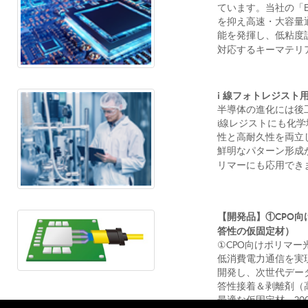
ています。当社の「EP
を抑え高速・大容量
能を発揮し、低粘度
対応するキーマテリア
i 線フォトレジスト用ポ
半導体の進化には後工
i線レジストにも化学増
性と高耐久性を両立
鮮明なパターン形成
リマーにも応用できます
【開発品】①CPO
答性の仮固定材）
①CPO向けポリマー
低消費電力通信を実現
開発し、次世代デー
答性接着＆剥離剤（
最適な仮固定材。2