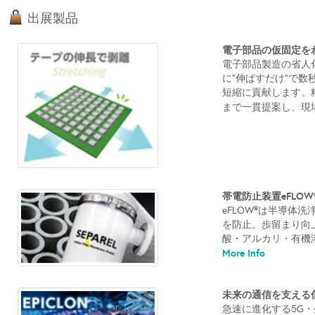
出展製品
電子部品の仮固定をわ
電子部品製造の省人化
に“伸ばすだけ”で
短縮に貢献します。
まで一貫提案し、現場
帯電防止装置eFLOW®
eFLOW®は半導体
を防止。歩留まり向上
酸・アルカリ・有機溶
More Info
未来の通信を支える低誘電
急速に進化する5G・