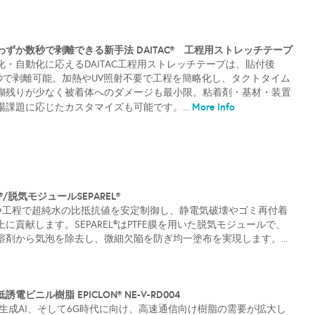
ずか数秒で剥離できる新手法 DAITAC® 工程用ストレッチテープ
・自動化に応えるDAITAC工程用ストレッチテープは、貼付後
数秒で剥離可能。加熱やUV照射不要で工程を簡略化し、タクトタイム
糊残りが少なく被着体へのダメージも最小限。粘着剤・基材・装置
More Info
課題に応じたカスタマイズも可能です。...
/脱気モジュールSEPAREL®
洗浄工程で超純水の比抵抗値を安定制御し、静電気破壊やゴミ再付着
に貢献します。SEPAREL®はPTFE膜を用いた脱気モジュールで、
剤から気泡を除去し、微細欠陥を防ぎ均一塗布を実現します。...
ビニル樹脂 EPICLON® NE-V-RD004
生成AI、そして6G時代に向け、高速通信向け樹脂の需要が拡大し