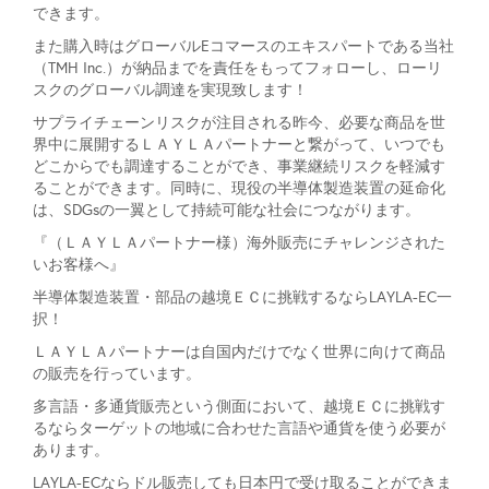
できます。
また購入時はグローバルEコマースのエキスパートである当社
（TMH Inc.）が納品までを責任をもってフォローし、ローリ
スクのグローバル調達を実現致します！
サプライチェーンリスクが注目される昨今、必要な商品を世
界中に展開するＬＡＹＬＡパートナーと繋がって、いつでも
どこからでも調達することができ、事業継続リスクを軽減す
ることができます。同時に、現役の半導体製造装置の延命化
は、SDGsの一翼として持続可能な社会につながります。
『（ＬＡＹＬＡパートナー様）海外販売にチャレンジされた
いお客様へ』
半導体製造装置・部品の越境ＥＣに挑戦するならLAYLA-EC一
択！
ＬＡＹＬＡパートナーは自国内だけでなく世界に向けて商品
の販売を行っています。
多言語・多通貨販売という側面において、越境ＥＣに挑戦す
るならターゲットの地域に合わせた言語や通貨を使う必要が
あります。
LAYLA-ECならドル販売しても日本円で受け取ることができま