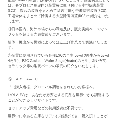
配管Cleaningを施す技術の紹介をいたします。除害装置として
は、各プロセス用途向け装置毎に取り付ける小型除害装置
(LCS)、数台の装置をまとめて除害可能な中型除害装置(BCS)、
工場全体をまとめて除害する大型除害装置(RCS)の紹介をいた
します。
③日本国内、海外市場からの調達及び、販売実績ベースで５
００台を超える売買実績がございます。
解体・搬出から機種によっては立上げ作業まで実施いたしま
す。
④装置に使用されている各種ESCの再生(Level 0再生からLevel
4再生)、ESC Gasket、Wafer Stage(Heater)の再生、Siや石英、
セラミック等の消耗パーツの販売の紹介をいたします。
⑤ＬＡＹＬA―EＣ
『（購入者様）グローバル調達をされたいお客様へ』
LAYLA-ECは、あなたが必要とする商品を世界中から調達する
ことができるＥＣサイトです。
セットアップ費用などの初期投資は不要です。
世界中に今ある在庫をリアルに確認ができ、購入頂くことが