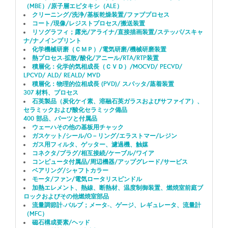
（MBE）/原子層エピタキシ（ALE）
クリーニング/洗浄/基板乾燥装置/ファブプロセス
コート/現像/レジストプロセス/搬送装置
リソグラフィ；露光/アライナ/直接描画装置/ステッパ/スキャ
ナ/ナノインプリント
化学機械研磨（ＣＭＰ）/電気研磨/機械研磨装置
熱プロセス-拡散/酸化/アニール/RTA/RTP装置
積層化：化学的気相成長（ＣＶＤ）/MOCVD/ PECVD/
LPCVD/ ALD/ REALD/ MVD
積層化：物理的位相成長 (PVD)/ スパッタ/蒸着装置
307 材料、プロセス
石英製品（炭化ケイ素、溶融石英ガラスおよびサファイア）、
セラミックおよび酸化セラミック備品
400 部品、パーツと付属品
ウェーハその他の基板用チャック
ガスケット/シール/O－リング/エラストマー/レジン
ガス用フィルタ、ゲッター、濾過機、触媒
コネクタ/プラグ/相互接続/ケーブル/ワイア
コンピュータ付属品/周辺機器/アップグレード/サービス
ベアリング/シャフトカラー
モータ/ファン/電気ロータリスピンドル
加熱エレメント、熱線、断熱材、温度制御装置、燃焼室前庭ブ
ロックおよびその他燃焼室部品
流量調節計-バルブ；メータ-、ゲージ、レギュレータ、流量計
（MFC）
磁石構成要素/ヘッド