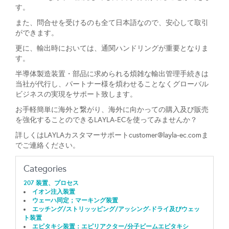
す。
また、問合せを受けるのも全て日本語なので、安心して取引
ができます。
更に、輸出時においては、通関ハンドリングが重要となりま
す。
半導体製造装置・部品に求められる煩雑な輸出管理手続きは
当社が代行し、パートナー様を煩わせることなくグローバル
ビジネスの実現をサポート致します。
お手軽簡単に海外と繋がり、海外に向かっての購入及び販売
を強化することのできるLAYLA-ECを使ってみませんか？
詳しくはLAYLAカスタマーサポート
customer@layla-ec.com
ま
でご連絡ください。
Categories
207 装置、プロセス
イオン注入装置
ウェーハ同定；マーキング装置
エッチング/ストリッッピング/アッシング-ドライ及びウェッ
ト装置
エピタキシ装置：エピリアクター/分子ビームエピタキシ