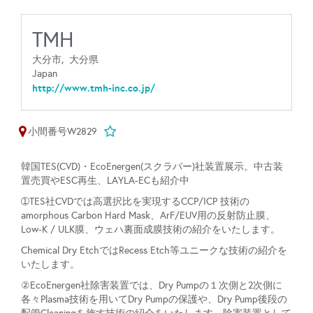
TMH
大分市,
大分県
Japan
http://www.tmh-inc.co.jp/
小間番号W2829
韓国TES(CVD)・EcoEnergen(スクラバー)社装置展示。中古装
置売買やESC再生、LAYLA-ECも紹介中
➀TES社CVDでは高選択比を実現するCCP/ICP 技術の
amorphous Carbon Hard Mask、ArF/EUV用の反射防止膜、
Low-K / ULK膜、ウェハ裏面成膜技術の紹介をいたします。
Chemical Dry EtchではRecess Etch等ユニークな技術の紹介を
いたします。
②EcoEnergen社除害装置では、Dry Pumpの１次側と2次側に
各々Plasma技術を用いてDry Pumpの保護や、Dry Pump後段の