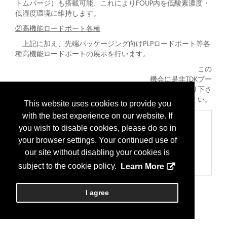
トムパージ）も搭載可能、これによりFOUP内を低酸素濃度・
低湿度環境に維持します。
②高機能ロードポート各種
上記に加え、先端パッケージング向けPLPロードポート等各
種高機能ロードポートの展示を行います。
この
機会に是非TDKブー
スにお立ち寄り下さ
い。
This website uses cookies to provide you
with the best experience on our website. If
Categories
you wish to disable cookies, please do so in
200 装置、組み立て
your browser settings. Your continued use of
パッケージハンドラー/搬送装置
our site without disabling your cookies is
401 サブシステム
ハンドリング/搬送/装填装置/巻き上げ装置
subject to the cookie policy.
Learn More
I agree