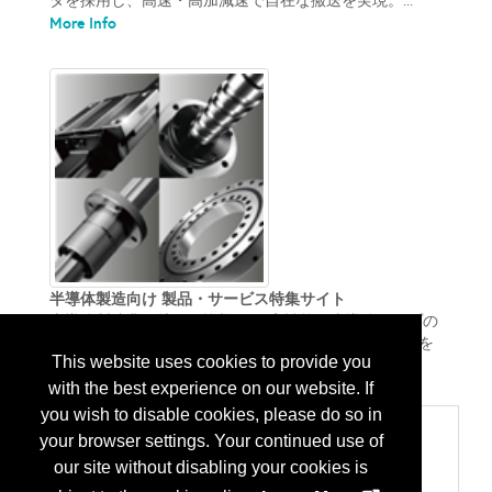
タを採用し、高速・高加減速で自在な搬送を実現。...
More Info
半導体製造向け 製品・サービス特集サイト
半導体製造業に携わる皆様へ。 高性能な半導体チップの
開発、生産効率の向上、特殊環境対応に対応する製品を
This website uses cookies to provide you
More Info
ご紹介します。 ...
with the best experience on our website. If
you wish to disable cookies, please do so in
Categories
your browser settings. Your continued use of
400 部品、パーツと付属品
our site without disabling your cookies is
ベアリング/シャフトカラー