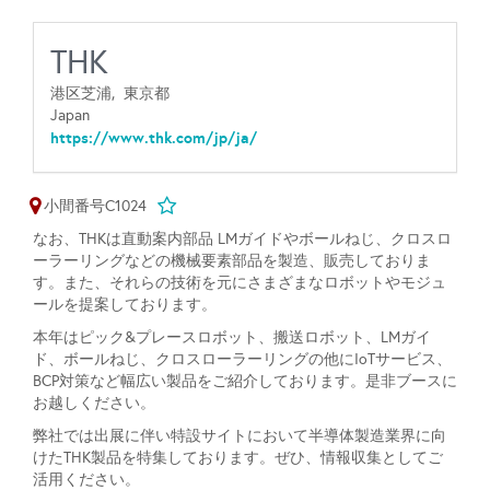
THK
港区芝浦,
東京都
Japan
https://www.thk.com/jp/ja/
小間番号C1024
なお、THKは直動案内部品 LMガイドやボールねじ、クロスロ
ーラーリングなどの機械要素部品を製造、販売しておりま
す。また、それらの技術を元にさまざまなロボットやモジュ
ールを提案しております。
本年はピック&プレースロボット、搬送ロボット、LMガイ
ド、ボールねじ、クロスローラーリングの他にIoTサービス、
BCP対策など幅広い製品をご紹介しております。是非ブースに
お越しください。
弊社では出展に伴い特設サイトにおいて半導体製造業界に向
けたTHK製品を特集しております。ぜひ、情報収集としてご
活用ください。