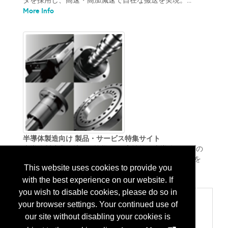
タを採用し、高速・高加減速で自在な搬送を実現。...
More Info
半導体製造向け 製品・サービス特集サイト
半導体製造業に携わる皆様へ。 高性能な半導体チップの
開発、生産効率の向上、特殊環境対応に対応する製品を
This website uses cookies to provide you
More Info
ご紹介します。 ...
with the best experience on our website. If
you wish to disable cookies, please do so in
Categories
your browser settings. Your continued use of
400 部品、パーツと付属品
our site without disabling your cookies is
ベアリング/シャフトカラー