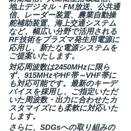
地上デジタル・FM放送、公共通
信、レーダー装置、農業自動操
舵補助装置、海上交通システム
など、幅広い分野で活用される
RF技術をプラズマ発生用電源に
応用し、新たな電源システムを
ご提案いたします。
対応周波数は2450MHzに限ら
ず、915MHzやHF帯～VHF帯に
も対応可能です。最新のキーデ
バイスを採用し、ご指定いただ
いた周波数・出力に合わせたカ
スタマイズにも柔軟に対応いた
します。
さらに、SDGsへの取り組みの