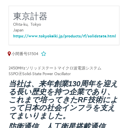
東京計器
Ohta-ku,
Tokyo
Japan
https://www.tokyokeiki.jp/products/rf/solidstate.html
小間番号S1504
2450MHzソリッドステートマイクロ波電源システム
SSPO🄬Solid-State Power Oscillator
当社は、来年創業130周年を迎え
る長い歴史を持つ企業であり、
これまで培ってきたRF技術によ
って日本の社会インフラを支え
てまいりました。
防衛通信、人工衛星搭載通信、