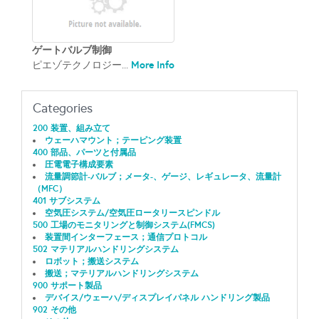
ゲートバルブ制御
More Info
ピエゾテクノロジー...
Categories
200 装置、組み立て
ウェーハマウント；テーピング装置
400 部品、パーツと付属品
圧電電子構成要素
流量調節計-バルブ；メータ-、ゲージ、レギュレータ、流量計
（MFC）
401 サブシステム
空気圧システム/空気圧ロータリースピンドル
500 工場のモニタリングと制御システム(FMCS)
装置間インターフェース；通信プロトコル
502 マテリアルハンドリングシステム
ロボット；搬送システム
搬送；マテリアルハンドリングシステム
900 サポート製品
デバイス/ウェーハ/ディスプレイパネル ハンドリング製品
902 その他