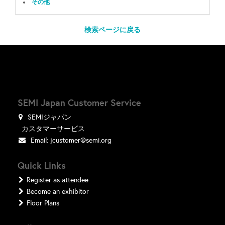
その他
検索ページに戻る
SEMI Japan Customer Service
SEMIジャパン
カスタマーサービス
Email:
jcustomer@semi.org
Quick Links
Register as attendee
Become an exhibitor
Floor Plans