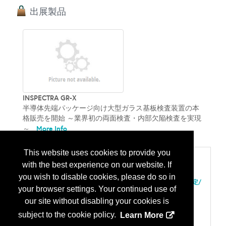
出展製品
INSPECTRA GR-X
半導体先端パッケージ向け大型ガラス基板検査装置の本
格販売を開始 ～業界初の両面検査・内部欠陥検査を実現
More Info
～...
This website uses cookies to provide you
Categories
with the best experience on our website. If
203 装置、検査及び測定
you wish to disable cookies, please do so in
ウェーハ：基板測定/トポロジ/ナノトポグラフィ/平坦度測定/
your browser settings. Your continued use of
結晶方位
ダイ検査/ダイの切り出し
our site without disabling your cookies is
欠陥/パーテクル/バンプ/汚染検出、評価、検査
subject to the cookie policy.
Learn More
表面測定
208 装置、テスト