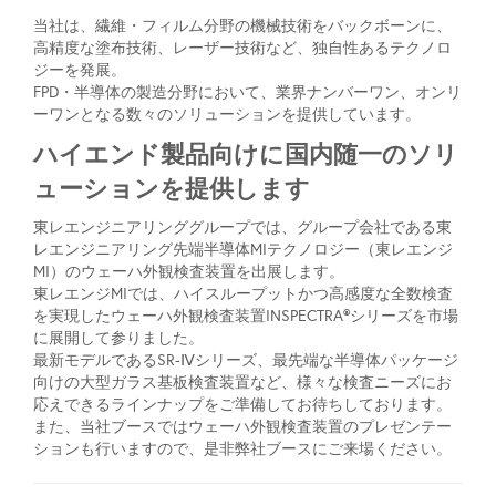
当社は、繊維・フィルム分野の機械技術をバックボーンに、
高精度な塗布技術、レーザー技術など、独自性あるテクノロ
ジーを発展。
FPD・半導体の製造分野において、業界ナンバーワン、オンリ
ーワンとなる数々のソリューションを提供しています。
ハイエンド製品向けに国内随一のソリ
ューションを提供します
東レエンジニアリンググループでは、グループ会社である東
レエンジニアリング先端半導体MIテクノロジー（東レエンジ
MI）のウェーハ外観検査装置を出展します。
東レエンジMIでは、ハイスループットかつ高感度な全数検査
を実現したウェーハ外観検査装置INSPECTRA®シリーズを市場
に展開して参りました。
最新モデルであるSR-Ⅳシリーズ、最先端な半導体パッケージ
向けの大型ガラス基板検査装置など、様々な検査ニーズにお
応えできるラインナップをご準備してお待ちしております。
また、当社ブースではウェーハ外観検査装置のプレゼンテー
ションも行いますので、是非弊社ブースにご来場ください。