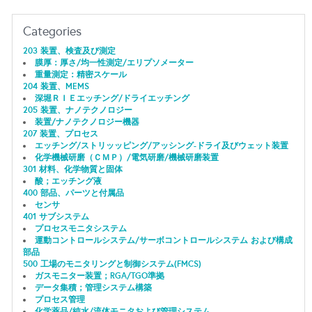
Categories
203 装置、検査及び測定
膜厚：厚さ/均一性測定/エリプソメーター
重量測定：精密スケール
204 装置、MEMS
深堀ＲＩＥエッチング/ドライエッチング
205 装置、ナノテクノロジー
装置/ナノテクノロジー機器
207 装置、プロセス
エッチング/ストリッッピング/アッシング-ドライ及びウェット装置
化学機械研磨（ＣＭＰ）/電気研磨/機械研磨装置
301 材料、化学物質と固体
酸；エッチング液
400 部品、パーツと付属品
センサ
401 サブシステム
プロセスモニタシステム
運動コントロールシステム/サーボコントロールシステム および構成
部品
500 工場のモニタリングと制御システム(FMCS)
ガスモニター装置；RGA/TGO準拠
データ集積；管理システム構築
プロセス管理
化学薬品/純水/流体モニタおよび管理システム