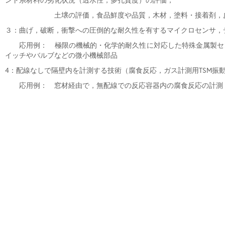
ント系材料の劣化状況（透水性，多孔質度）の評価，
土壌の評価，食品鮮度や品質，木材，塗料・接着剤，皮膚
３：曲げ，破断，衝撃への圧倒的な耐久性を有するマイクロセンサ，デバ
応用例： 極限の機械的・化学的耐久性に対応した特殊金属製セン
イッチやバルブなどの微小機械部品
4：配線なしで隔壁内を計測する技術（腐食反応，ガス計測用TSM振
応用例： 窓材経由で，無配線での反応容器内の腐食反応の計測