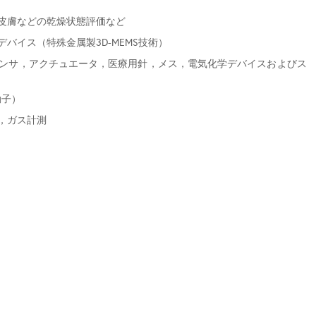
などの乾燥状態評価など
イス（特殊金属製3D-MEMS技術）
サ，アクチュエータ，医療用針，メス，電気化学デバイスおよびス
動子）
，ガス計測