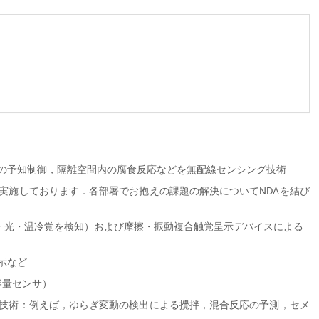
の予知制御，隔離空間内の腐食反応などを無配線センシング技術
実施しております．各部署でお抱えの課題の解決についてNDAを結び
覚・光・温冷覚を検知）および摩擦・振動複合触覚呈示デバイスによる
示など
容量センサ
）
術：例えば，ゆらぎ変動の検出による攪拌，混合反応の予測，セメ