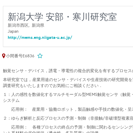
新潟大学 安部・寒川研究室
新潟市西区,
新潟県
Japan
http://mems.eng.niigata-u.ac.jp/
小間番号E6836
触覚センサ・デバイス，誘電・導電性の複合的変化を有するプロセス
本研究室では，産業用途のセンサ・デバイスや生産技術の研究開発を
調査研究もいたしますのでお気軽にご相談ください．
１：人の感性を数値化するマルチモーダル型MEMS触覚センサ（触
システム
応用例： 産業用・協働ロボット，製品触感や手技の数値化・呈
２：ゆらぎ解析と反応プロセスの予測・制御（
非接触/非破壊型複素
応用例： 各種プロセスの終点の予測・制御に関わるセンシング技