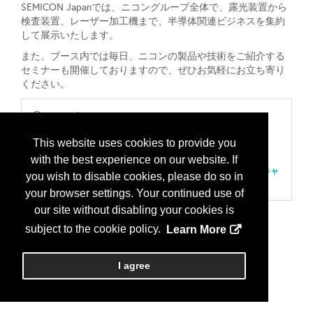
SEMICON Japanでは、ニコングループ全体で、露光装置から
検査装置、レーザー加工機まで、半導体関連ビジネスを集約
して展示いたします。
また、ブース内では毎日、ニコンの製品や技術をご紹介する
セミナーも開催しておりますので、ぜひお気軽にお立ち寄り
ください。
Categories
203 装置、検査及び測定
This website uses cookies to provide you
Ｘ線：ＸＲＦ/3次元Ｘ線/レキシスシステム
207 装置、プロセス
with the best experience on our website. If
リソグラフィ；露光/アライナ/直接描画装置/ステッパ/スキャ
you wish to disable cookies, please do so in
ナ/ナノインプリント
your browser settings. Your continued use of
our site without disabling your cookies is
subject to the cookie policy.
Learn More
I agree