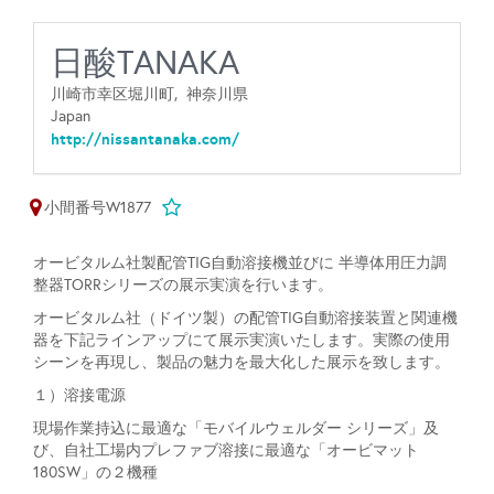
日酸TANAKA
川崎市幸区堀川町,
神奈川県
Japan
http://nissantanaka.com/
小間番号W1877
オービタルム社製配管TIG自動溶接機並びに 半導体用圧力調
整器TORRシリーズの展示実演を行います。
オービタルム社（ドイツ製）の配管TIG自動溶接装置と
関連機
器を下記ラインアップにて展示実演いたします。
実際の使用
シーンを再現し、製品の魅力を最大化した展示を致します。
１）
溶接電源
現場作業持込に最適な「モバイルウェルダー シリーズ」及
び、自社工場内プレファブ溶接に最適な「オービマット
180SW」の２機種