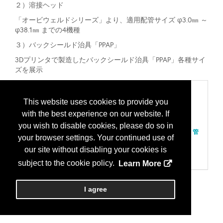
２）
溶接ヘッド
「オービウェルドシリーズ」より、適用配管サイズ φ3.0㎜ ～
φ38.1㎜ までの4機種
３）バックシールド治具「PPAP」
3Dプリンタで製造したバックシールド治具「PPAP」各種サイ
ズを展示
Categories
This website uses cookies to provide you
202 装置、一般用途
with the best experience on our website. If
溶接装置
400 部品、パーツと付属品
you wish to disable cookies, please do so in
パイプ、チューブ、ホース、フランジ、コネクタ、連結器、管
your browser settings. Your continued use of
継手
401 サブシステム
our site without disabling your cookies is
ガス；サブシステムとしての液体供給パネル
subject to the cookie policy.
Learn More
I agree