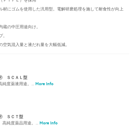
（ＰＴＦＥ）を採用
ル材にゴムを使用した汎用型。電解研磨処理を施して耐食性が向上
内蔵の中圧用途向け。
プ。
の空気混入量と液だれ量を大幅低減。
 ＳＣＡＬ型
More Info
純度薬液用途。...
 ＳＣＴ型
More Info
高純度薬品用途。...