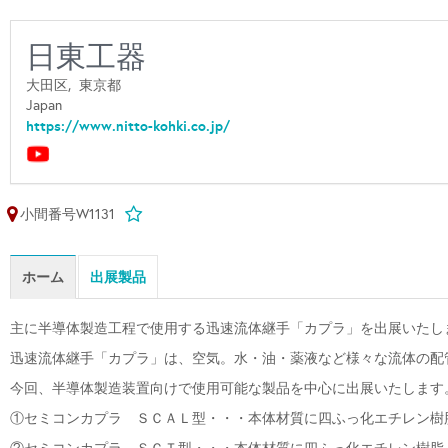
日東工器
大田区,
東京都
Japan
https://www.nitto-kohki.co.jp/
小間番号W1131
ホーム
出展製品
主に半導体製造工程で使用する迅速流体継手「カプラ」を出展いたし
迅速流体継手「カプラ」は、空気。水・油・薬液など様々な流体の配
今回、半導体製造装置向けで使用可能な製品を中心に出展いたします
①セミコンカプラ ＳＣＡＬ型・・・本体材質に四ふっ化エチレン樹