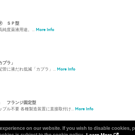
 ＳＰ型
More Info
純度薬液用途。...
カプラ」
More Info
管に液だれ低減「カプラ」...
」 フランジ固定型
More Info
プル不要 各種製造装置に直接取付け...
experience on our website. If you wish to disable cookies, p