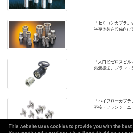
「セミコンカプラ」
半導体製造設備向け高
「大口径ゼロスピル
薬液搬送、プラント配
「ハイフローカプラ
溶接・フランジ・ニッ
This website uses cookies to provide you with the best 